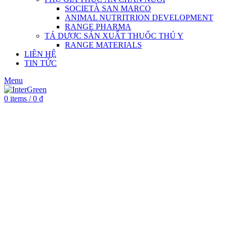
SOCIETÀ SAN MARCO
ANIMAL NUTRITRION DEVELOPMENT
RANGE PHARMA
TÁ DƯỢC SẢN XUẤT THUỐC THÚ Y
RANGE MATERIALS
LIÊN HỆ
TIN TỨC
Menu
0
items
/
0
₫
Warning
/home/intergre/public_html/wp-
content/themes/woodmart/woocommerce/single-
product/product-image.php
81
Warning
/home/intergre/public_html/wp-
content/themes/woodmart/woocommerce/single-
product/product-image.php
82
Warning
/home/intergre/public_html/wp-