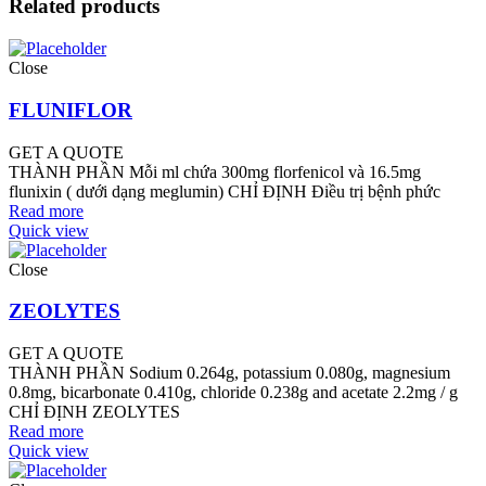
Related products
Close
FLUNIFLOR
GET A QUOTE
THÀNH PHẦN Mỗi ml chứa 300mg florfenicol và 16.5mg
flunixin ( dưới dạng meglumin) CHỈ ĐỊNH Điều trị bệnh phức
Read more
Quick view
Close
ZEOLYTES
GET A QUOTE
THÀNH PHẦN Sodium 0.264g, potassium 0.080g, magnesium
0.8mg, bicarbonate 0.410g, chloride 0.238g and acetate 2.2mg / g
CHỈ ĐỊNH ZEOLYTES
Read more
Quick view