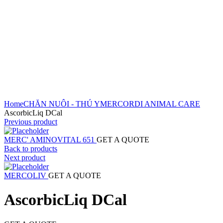
content/themes/woodmart/woocommerce/single-
product/product-image.php
83
Warning
/home/intergre/public_html/wp-
content/themes/woodmart/woocommerce/single-
product/product-image.php
84
Click to enlarge
Home
CHĂN NUÔI - THÚ Y
MERCORDI ANIMAL CARE
AscorbicLiq DCal
Previous product
MERC' AMINOVITAL 651
GET A QUOTE
Back to products
Next product
MERCOLIV
GET A QUOTE
AscorbicLiq DCal