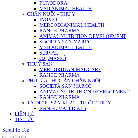
PURODORA
MSD ANIMAL HEALTH
CHĂN NUÔI – THÚ Y
INOVET
MERCODI ANIMAL HEALTH
RANGE PHARMA
ANIMAL NUTRITION DEVELOPMENT
SOCIETÀ SAN MARCO
MSD ANIMAL HEALTH
SERVAL
C.Q.MASSÓ
THUỶ SẢN
MERCORDI ANIMAL CARE
RANGE PHARMA
PHỤ GIA THỨC ĂN CHĂN NUÔI
SOCIETÀ SAN MARCO
ANIMAL NUTRITRION DEVELOPMENT
RANGE PHARMA
TÁ DƯỢC SẢN XUẤT THUỐC THÚ Y
RANGE MATERIALS
LIÊN HỆ
TIN TỨC
Scroll To Top