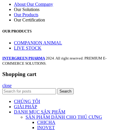
About Our Company
Our Solutions
Our Products
Our Certification
OUR PRODUCTS
COMPANION ANIMAL
LIVE STOCK
INTERGREEN PHARMA
2024. All right reserved. PREMIUM E-
COMMERCE SOLUTIONS.
Shopping cart
close
no
bison casino logowanie
Galabet
pinco
Ice Casino
non gamstop casinos
P
Search
CHÚNG TÔI
GIẢI PHÁP
DANH MỤC SẢN PHẨM
SẢN PHẨM DÀNH CHO THÚ CƯNG
CHICHA
INOVET