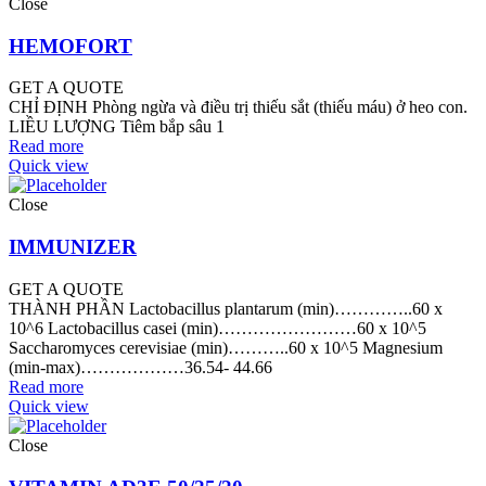
Close
HEMOFORT
GET A QUOTE
CHỈ ĐỊNH Phòng ngừa và điều trị thiếu sắt (thiếu máu) ở heo con.
LIỀU LƯỢNG Tiêm bắp sâu 1
Read more
Quick view
Close
IMMUNIZER
GET A QUOTE
THÀNH PHẦN Lactobacillus plantarum (min)…………..60 x
10^6 Lactobacillus casei (min)……………………60 x 10^5
Saccharomyces cerevisiae (min)………..60 x 10^5 Magnesium
(min-max)………………36.54- 44.66
Read more
Quick view
Close