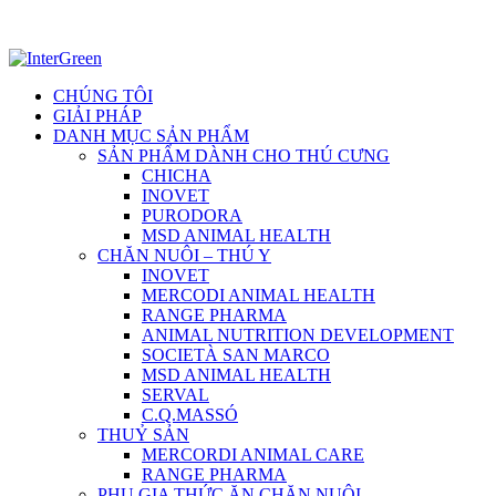
Hotline: (+84)961110137
Email: contact@intergreenpharma.com
CHÚNG TÔI
GIẢI PHÁP
DANH MỤC SẢN PHẨM
SẢN PHẨM DÀNH CHO THÚ CƯNG
CHICHA
INOVET
PURODORA
MSD ANIMAL HEALTH
CHĂN NUÔI – THÚ Y
INOVET
MERCODI ANIMAL HEALTH
RANGE PHARMA
ANIMAL NUTRITION DEVELOPMENT
SOCIETÀ SAN MARCO
MSD ANIMAL HEALTH
SERVAL
C.Q.MASSÓ
THUỶ SẢN
MERCORDI ANIMAL CARE
RANGE PHARMA
PHỤ GIA THỨC ĂN CHĂN NUÔI