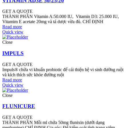
VITAMIN AD3E 50/25/20
GET A QUOTE
THÀNH PHẦN Vitamin A:50.000 IU, Vitamin D3: 25.000 IU,
Vitamim E acetate 20mg và tá dược vừa đủ. CHỈ ĐỊNH
Read more
Quick view
Close
IMPULS
GET A QUOTE
Impuls® chứa vi khuẩn probiotic để cải thiện hệ vi sinh đường ruột
và kích thích sức khỏe đường ruột
Read more
Quick view
Close
FLUNICURE
GET A QUOTE
THÀNH PHẦN Mỗi ml chứa 50mg flunixin (dưới dạng
meglumine) CHỈ ĐỊNH Gia súc: Để kiểm soát tình trạng viêm