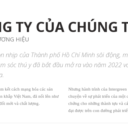
NG TY CỦA CHÚNG 
ƯƠNG HIỆU
ộn nhịp của Thành phố Hồ Chí Minh sôi động, 
ăm sóc thú y đã bắt đầu mở ra vào năm 2022 vớ
a.
am kết cách mạng hóa các sản
Nhưng hành trình của Intergreen
ên khắp Việt Nam, đã nổi lên như
chuyện về sự phát triển của một 
đổi mới và chất lượng.
chứng cho những thành tựu và cá
đạt được trên con đường phát tri