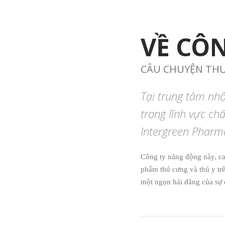
VỀ CÔ
CÂU CHUYỆN TH
Tại trung tâm nh
trong lĩnh vực ch
Intergreen Pharm
Công ty năng động này, c
phẩm thú cưng và thú y tr
một ngọn hải đăng của sự 