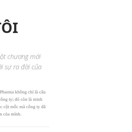
TÔI
một chương mới
i sự ra đời của
 Pharma không chỉ là câu
công ty; đó còn là minh
c cột mốc mà công ty đã
ển của mình.