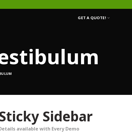
GET A QUOTE!
estibulum
IBULUM
Sticky Sidebar
Details available with Every Demo