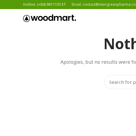
Hotline:
(+84) 961110137
Email: contact@intergreenpharma.c
CHÚNG TÔI
GIẢI PHÁP
Not
Apologies, but no results were fo