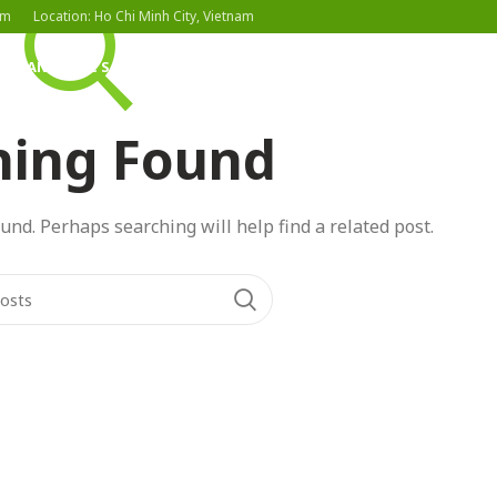
om
Location: Ho Chi Minh City, Vietnam
DANH MỤC SẢN PHẨM
LIÊN HỆ
TIN TỨC
hing Found
und. Perhaps searching will help find a related post.